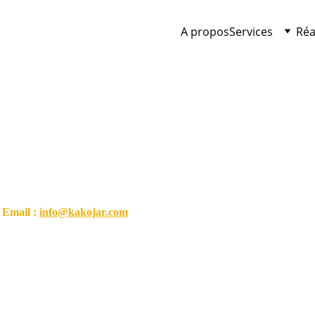
A propos
Services
Réa
Je suis disponible en France 🇫🇷 ou au Sénégal 🇸🇳, 
Je suis ouvert à l’international en présentiel 
ou en déplacement.
Whatsapp : 066107539huit
Email : 
info@kakojar.com
Kakojar © copyright 2025