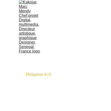
Je puis tout par celui
qui me fortifie.
Philippiens 4:13 