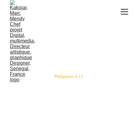
Je puis tout par celui
qui me fortifie.
Philippiens 4:13 
Je suis ouvert à l’international en 
présentiel 
ou en déplacement.