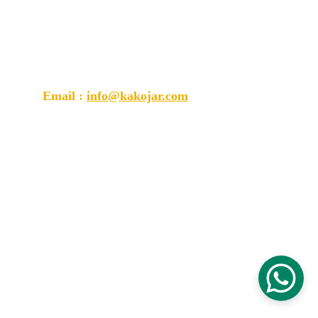
Je suis disponible en France 🇫🇷 ou au 
Sénégal 🇸🇳, 
Whatsapp : 066107539huit
Email : 
info@kakojar.com
A propos
Projets réalisés
Discutons
Accueil
Kakojar © copyright 2025