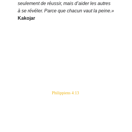
seulement de réussir, mais d’aider les autres 
à se révéler. Parce que chacun vaut la peine.»
Kakojar
Je puis tout par celui
qui me fortifie.
Philippiens 4:13 
Je suis ouvert à l’international en 